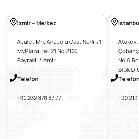
İzmir – Merkez
İstanbu
Adalet Mh. Anadolu Cad. No:41/1
Ataköy 
MyPlaza Kat:21 No:2103
Çobanç
Bayraklı / İzmir
No:6 Ro
Blok D:6
Telefon
Telefo
+90 232 878 87 77
+90 212