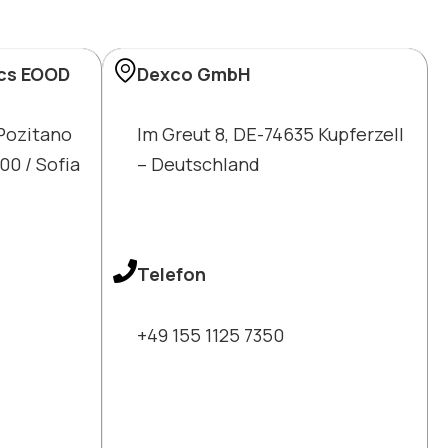
ics EOOD
Dexco GmbH
 Pozitano
Im Greut 8, DE-74635 Kupferzell
000 / Sofia
– Deutschland
Telefon
+49 155 1125 7350