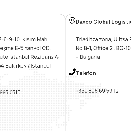
l
Dexco Global Logist
7-8-9-10. Kısım Mah.
Triaditza zona, Ulitsa
eşme E-5 Yanyol CD.
No B-1, Office 2 , BG-1
ute İstanbul Rezidans A-
– Bulgaria
4 Bakırköy / İstanbul
Telefon
n
+359 896 69 59 12
 993 0315