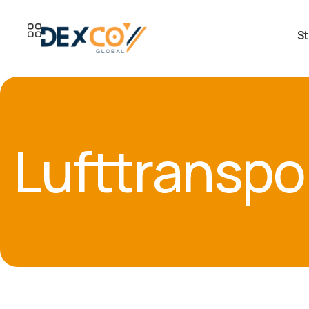
St
Lufttranspo