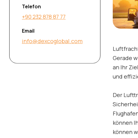
Telefon
+90 232 878 87 77
Email
info@dexcoglobal.com
Luftfrach
Gerade we
an Ihr Zi
und effiz
Der Luftt
Sicherhei
Flughafen
können Ih
können wi